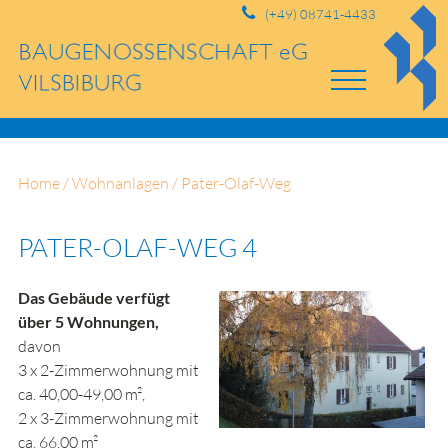
(+49) 08741-4433
Home
/
Wohnanlagen
/
Pater-Olaf-Weg
PATER-OLAF-WEG 4
Das Gebäude verfügt
über 5 Wohnungen,
davon
3 x 2-Zimmerwohnung mit
ca. 40,00-49,00 m²,
2 x 3-Zimmerwohnung mit
ca. 66,00 m²