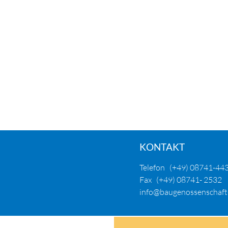
KONTAKT
Telefon
(+49) 08741-44
Fax (+49) 08741- 2532
info@baugenossenschaft-