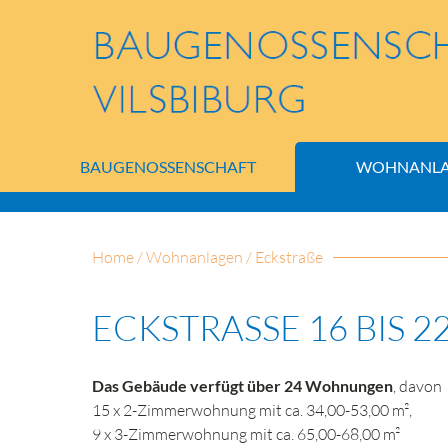
BAUGENOSSENSCHAFT
WOHNANL
Home
/
Wohnanlagen
/
Eckstraße
ECKSTRASSE 16 BIS 22
Das Gebäude verfügt über
24
Wohnungen
, davon
15 x 2-Zimmerwohnung mit ca. 34,00-53,00 m²,
9 x 3-Zimmerwohnung mit ca. 65,00-68,00 m²