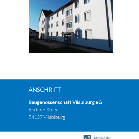
ANSCHRIFT
Baugenossenschaft Vilsbiburg eG
Berliner Str. 5
84137 Vilsbiburg